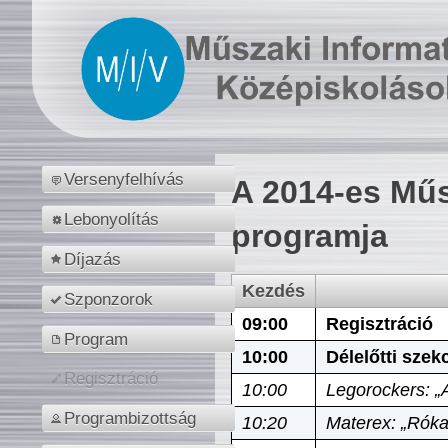
Versenyfelhívás
A 2014-es Műs
Lebonyolítás
programja
Díjazás
Kezdés
Szponzorok
09:00
Regisztráció
Program
10:00
Délelőtti szek
Regisztráció
10:00
Legorockers: „
Programbizottság
10:20
Materex: „Róka