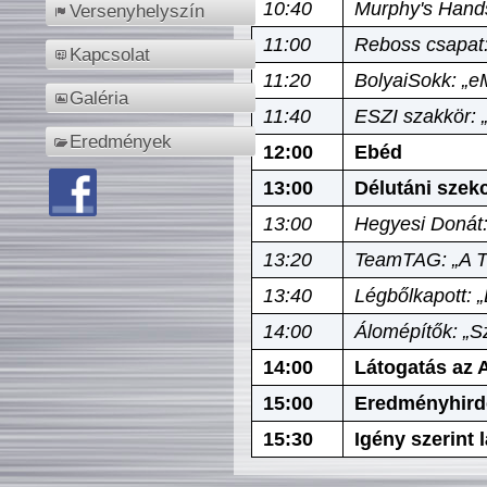
10:40
Murphy's Hands
Versenyhelyszín
11:00
Reboss csapat:
Kapcsolat
11:20
BolyaiSokk: „e
Galéria
11:40
ESZI szakkör: 
Eredmények
12:00
Ebéd
13:00
Délutáni szek
13:00
Hegyesi Donát:
13:20
TeamTAG: „A Tó
13:40
Légbőlkapott: 
14:00
Álomépítők: „Sz
14:00
Látogatás az A
15:00
Eredményhird
15:30
Igény szerint