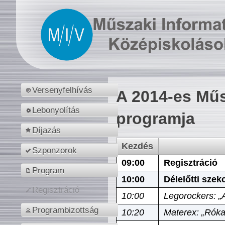
Versenyfelhívás
A 2014-es Műs
Lebonyolítás
programja
Díjazás
Kezdés
Szponzorok
09:00
Regisztráció
Program
10:00
Délelőtti szek
Regisztráció
10:00
Legorockers: „
Programbizottság
10:20
Materex: „Róka