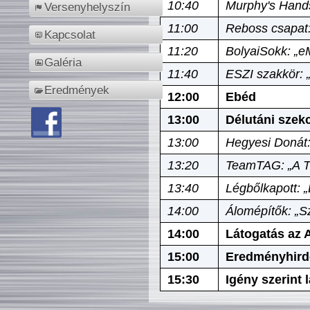
10:40
Murphy's Hands
Versenyhelyszín
11:00
Reboss csapat:
Kapcsolat
11:20
BolyaiSokk: „e
Galéria
11:40
ESZI szakkör: 
Eredmények
12:00
Ebéd
13:00
Délutáni szek
13:00
Hegyesi Donát:
13:20
TeamTAG: „A Tó
13:40
Légbőlkapott: 
14:00
Álomépítők: „Sz
14:00
Látogatás az A
15:00
Eredményhird
15:30
Igény szerint