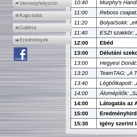
10:40
Murphy's Hands
Versenyhelyszín
11:00
Reboss csapat:
Kapcsolat
11:20
BolyaiSokk: „e
Galéria
11:40
ESZI szakkör: 
Eredmények
12:00
Ebéd
13:00
Délutáni szek
13:00
Hegyesi Donát:
13:20
TeamTAG: „A Tó
13:40
Légbőlkapott: 
14:00
Álomépítők: „Sz
14:00
Látogatás az A
15:00
Eredményhird
15:30
Igény szerint