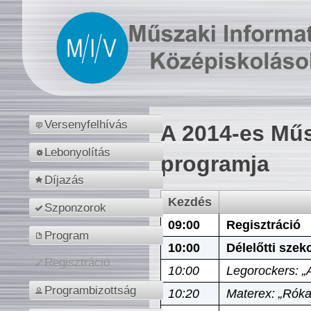
Versenyfelhívás
A 2014-es Műs
Lebonyolítás
programja
Díjazás
Kezdés
Szponzorok
09:00
Regisztráció
Program
10:00
Délelőtti szek
Regisztráció
10:00
Legorockers: „
Programbizottság
10:20
Materex: „Róka