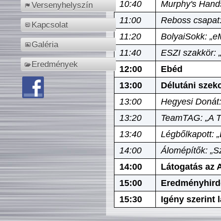
10:40
Murphy's Hands
Versenyhelyszín
11:00
Reboss csapat:
Kapcsolat
11:20
BolyaiSokk: „e
Galéria
11:40
ESZI szakkör: 
Eredmények
12:00
Ebéd
13:00
Délutáni szek
13:00
Hegyesi Donát:
13:20
TeamTAG: „A Tó
13:40
Légbőlkapott: 
14:00
Álomépítők: „Sz
14:00
Látogatás az A
15:00
Eredményhird
15:30
Igény szerint