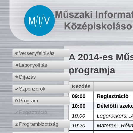
Versenyfelhívás
A 2014-es Műs
Lebonyolítás
programja
Díjazás
Kezdés
Szponzorok
09:00
Regisztráció
Program
10:00
Délelőtti szek
Regisztráció
10:00
Legorockers: „
Programbizottság
10:20
Materex: „Róka