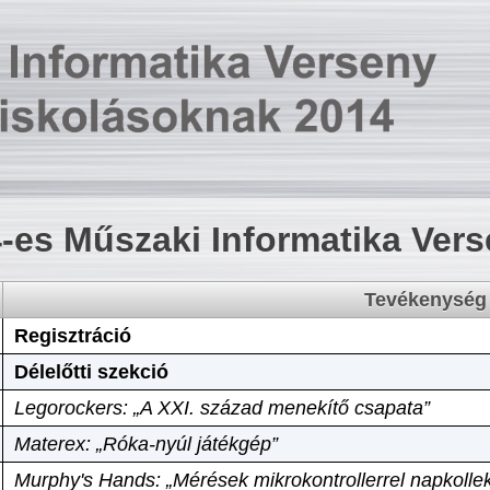
-es Műszaki Informatika Ver
Tevékenység
Regisztráció
Délelőtti szekció
Legorockers: „A XXI. század menekítő csapata”
Materex: „Róka-nyúl játékgép”
Murphy's Hands: „Mérések mikrokontrollerrel napkollek