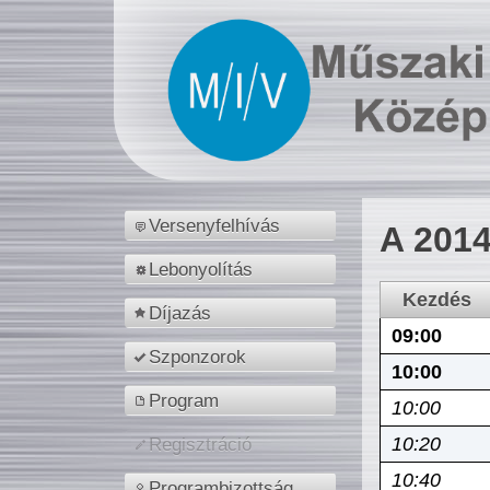
Versenyfelhívás
A 2014
Lebonyolítás
Kezdés
Díjazás
09:00
Szponzorok
10:00
Program
10:00
10:20
Regisztráció
10:40
Programbizottság