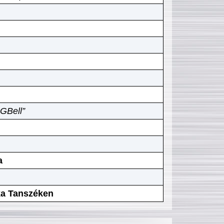
GBell”
a
ika Tanszéken