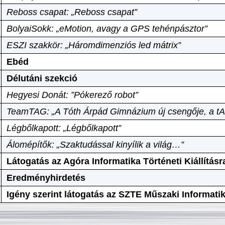
Reboss csapat: „Reboss csapat”
BolyaiSokk: „eMotion, avagy a GPS tehénpásztor”
ESZI szakkör: „Háromdimenziós led mátrix”
Ebéd
Délutáni szekció
Hegyesi Donát: ”Pókerező robot”
TeamTAG: „A Tóth Árpád Gimnázium új csengője, a tA
Légbőlkapott: „Légbőlkapott”
Álomépítők: „Szaktudással kinyílik a világ…”
Látogatás az Agóra Informatika Történeti Kiállításr
Eredményhirdetés
Igény szerint látogatás az SZTE Műszaki Informat