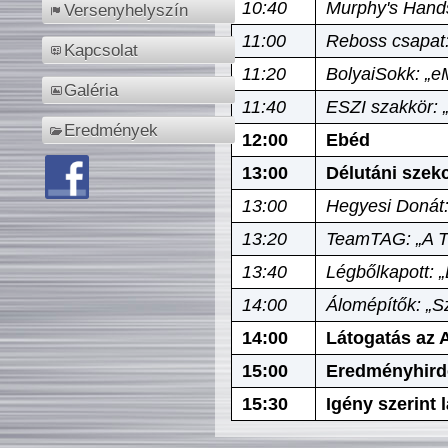
10:40
Murphy's Hands
Versenyhelyszín
11:00
Reboss csapat:
Kapcsolat
11:20
BolyaiSokk: „e
Galéria
11:40
ESZI szakkör: 
Eredmények
12:00
Ebéd
13:00
Délutáni szek
13:00
Hegyesi Donát:
13:20
TeamTAG: „A Tó
13:40
Légbőlkapott: 
14:00
Álomépítők: „Sz
14:00
Látogatás az A
15:00
Eredményhird
15:30
Igény szerint