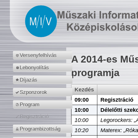
Versenyfelhívás
A 2014-es Műs
Lebonyolítás
programja
Díjazás
Kezdés
Szponzorok
09:00
Regisztráció
Program
10:00
Délelőtti szek
Regisztráció
10:00
Legorockers: „
Programbizottság
10:20
Materex: „Róka