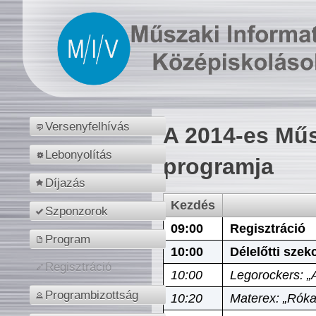
Versenyfelhívás
A 2014-es Műs
Lebonyolítás
programja
Díjazás
Kezdés
Szponzorok
09:00
Regisztráció
Program
10:00
Délelőtti szek
Regisztráció
10:00
Legorockers: „
Programbizottság
10:20
Materex: „Róka