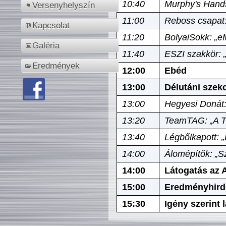
10:40
Murphy's Hands
Versenyhelyszín
11:00
Reboss csapat:
Kapcsolat
11:20
BolyaiSokk: „e
Galéria
11:40
ESZI szakkör: 
Eredmények
12:00
Ebéd
13:00
Délutáni szek
13:00
Hegyesi Donát:
13:20
TeamTAG: „A Tó
13:40
Légbőlkapott: 
14:00
Álomépítők: „Sz
14:00
Látogatás az A
15:00
Eredményhird
15:30
Igény szerint