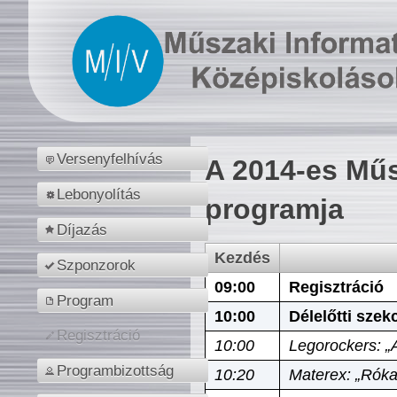
Versenyfelhívás
A 2014-es Műs
Lebonyolítás
programja
Díjazás
Kezdés
Szponzorok
09:00
Regisztráció
Program
10:00
Délelőtti szek
Regisztráció
10:00
Legorockers: „
Programbizottság
10:20
Materex: „Róka