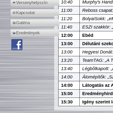
10:40
Murphy's Hands
Versenyhelyszín
11:00
Reboss csapat:
Kapcsolat
11:20
BolyaiSokk: „e
Galéria
11:40
ESZI szakkör: 
Eredmények
12:00
Ebéd
13:00
Délutáni szek
13:00
Hegyesi Donát:
13:20
TeamTAG: „A Tó
13:40
Légbőlkapott: 
14:00
Álomépítők: „Sz
14:00
Látogatás az A
15:00
Eredményhird
15:30
Igény szerint