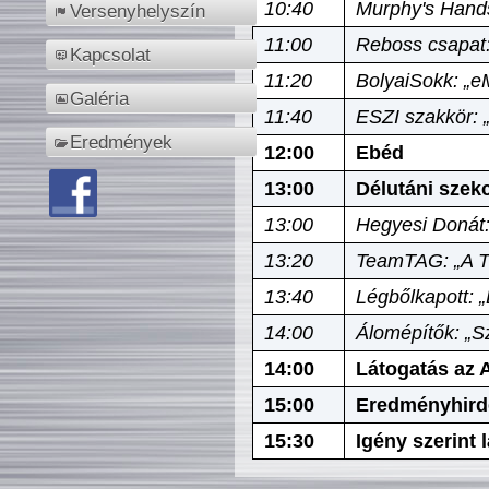
10:40
Murphy's Hands
Versenyhelyszín
11:00
Reboss csapat:
Kapcsolat
11:20
BolyaiSokk: „e
Galéria
11:40
ESZI szakkör: 
Eredmények
12:00
Ebéd
13:00
Délutáni szek
13:00
Hegyesi Donát:
13:20
TeamTAG: „A Tó
13:40
Légbőlkapott: 
14:00
Álomépítők: „Sz
14:00
Látogatás az A
15:00
Eredményhird
15:30
Igény szerint