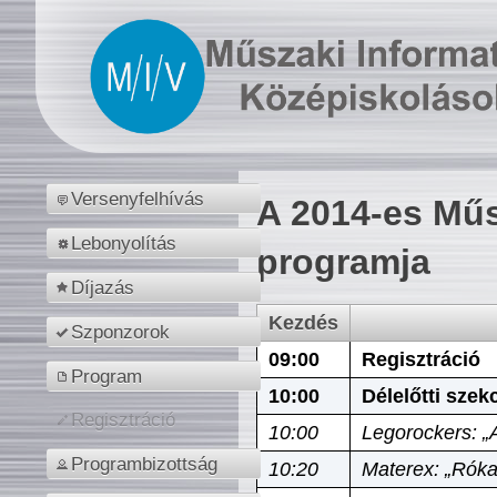
Versenyfelhívás
A 2014-es Műs
Lebonyolítás
programja
Díjazás
Kezdés
Szponzorok
09:00
Regisztráció
Program
10:00
Délelőtti szek
Regisztráció
10:00
Legorockers: „
Programbizottság
10:20
Materex: „Róka