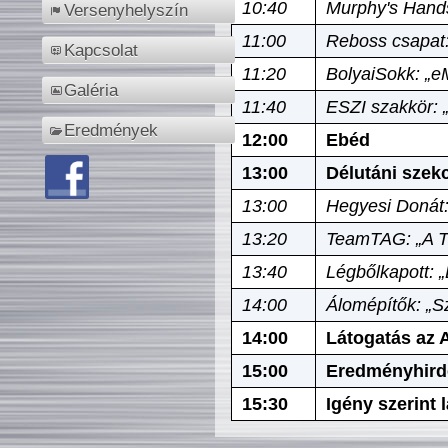
10:40
Murphy's Hands
Versenyhelyszín
11:00
Reboss csapat:
Kapcsolat
11:20
BolyaiSokk: „e
Galéria
11:40
ESZI szakkör: 
Eredmények
12:00
Ebéd
13:00
Délutáni szek
13:00
Hegyesi Donát:
13:20
TeamTAG: „A Tó
13:40
Légbőlkapott: 
14:00
Álomépítők: „Sz
14:00
Látogatás az A
15:00
Eredményhird
15:30
Igény szerint