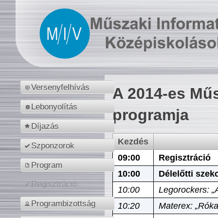
Versenyfelhívás
A 2014-es Műs
Lebonyolítás
programja
Díjazás
Kezdés
Szponzorok
09:00
Regisztráció
Program
10:00
Délelőtti szek
Regisztráció
10:00
Legorockers: „
Programbizottság
10:20
Materex: „Róka