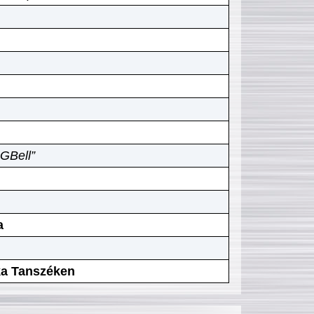
GBell”
a
ika Tanszéken