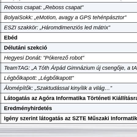
Reboss csapat: „Reboss csapat”
BolyaiSokk: „eMotion, avagy a GPS tehénpásztor”
ESZI szakkör: „Háromdimenziós led mátrix”
Ebéd
Délutáni szekció
Hegyesi Donát: ”Pókerező robot”
TeamTAG: „A Tóth Árpád Gimnázium új csengője, a tA
Légbőlkapott: „Légbőlkapott”
Álomépítők: „Szaktudással kinyílik a világ…”
Látogatás az Agóra Informatika Történeti Kiállításr
Eredményhirdetés
Igény szerint látogatás az SZTE Műszaki Informat