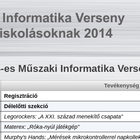
-es Műszaki Informatika Ver
Tevékenység
Regisztráció
Délelőtti szekció
Legorockers: „A XXI. század menekítő csapata”
Materex: „Róka-nyúl játékgép”
Murphy's Hands: „Mérések mikrokontrollerrel napkollek