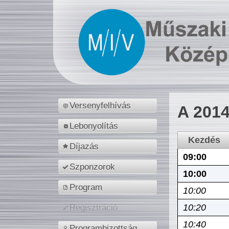
Versenyfelhívás
A 2014
Lebonyolítás
Kezdés
Díjazás
09:00
Szponzorok
10:00
Program
10:00
10:20
Regisztráció
10:40
Programbizottság