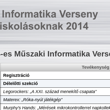
-es Műszaki Informatika Ver
Tevékenység
Regisztráció
Délelőtti szekció
Legorockers: „A XXI. század menekítő csapata”
Materex: „Róka-nyúl játékgép”
Murphy's Hands: „Mérések mikrokontrollerrel napkollek