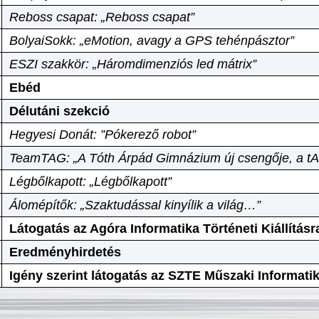
Reboss csapat: „Reboss csapat”
BolyaiSokk: „eMotion, avagy a GPS tehénpásztor”
ESZI szakkör: „Háromdimenziós led mátrix”
Ebéd
Délutáni szekció
Hegyesi Donát: ”Pókerező robot”
TeamTAG: „A Tóth Árpád Gimnázium új csengője, a tA
Légbőlkapott: „Légbőlkapott”
Álomépítők: „Szaktudással kinyílik a világ…”
Látogatás az Agóra Informatika Történeti Kiállításr
Eredményhirdetés
Igény szerint látogatás az SZTE Műszaki Informat