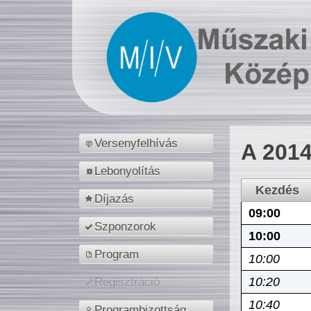
Versenyfelhívás
A 2014
Lebonyolítás
Kezdés
Díjazás
09:00
Szponzorok
10:00
Program
10:00
10:20
Regisztráció
10:40
Programbizottság