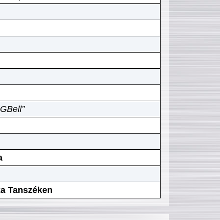
GBell”
a
ika Tanszéken