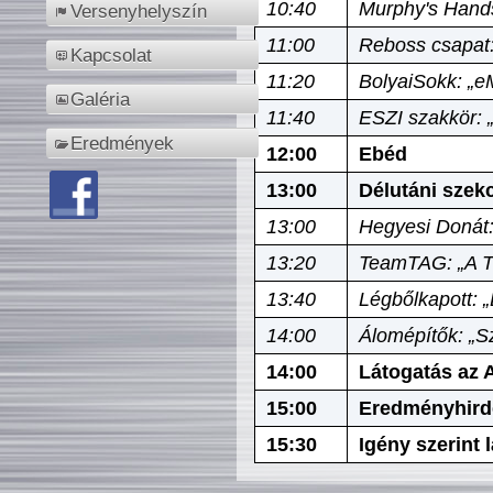
10:40
Murphy's Hands
Versenyhelyszín
11:00
Reboss csapat:
Kapcsolat
11:20
BolyaiSokk: „e
Galéria
11:40
ESZI szakkör: 
Eredmények
12:00
Ebéd
13:00
Délutáni szek
13:00
Hegyesi Donát:
13:20
TeamTAG: „A Tó
13:40
Légbőlkapott: 
14:00
Álomépítők: „Sz
14:00
Látogatás az A
15:00
Eredményhird
15:30
Igény szerint