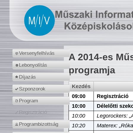
Versenyfelhívás
A 2014-es Műs
Lebonyolítás
programja
Díjazás
Kezdés
Szponzorok
09:00
Regisztráció
Program
10:00
Délelőtti szek
Regisztráció
10:00
Legorockers: „
Programbizottság
10:20
Materex: „Róka