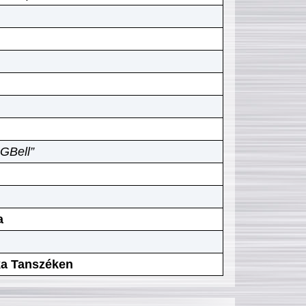
GBell”
a
ika Tanszéken