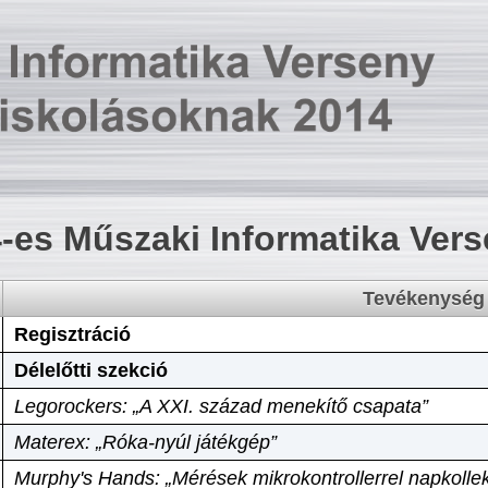
-es Műszaki Informatika Ver
Tevékenység
Regisztráció
Délelőtti szekció
Legorockers: „A XXI. század menekítő csapata”
Materex: „Róka-nyúl játékgép”
Murphy's Hands: „Mérések mikrokontrollerrel napkollek