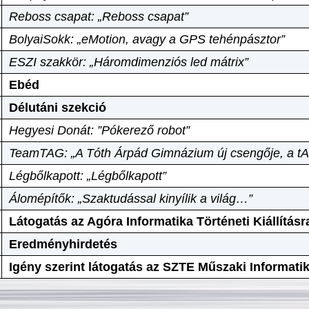
Reboss csapat: „Reboss csapat”
BolyaiSokk: „eMotion, avagy a GPS tehénpásztor”
ESZI szakkör: „Háromdimenziós led mátrix”
Ebéd
Délutáni szekció
Hegyesi Donát: ”Pókerező robot”
TeamTAG: „A Tóth Árpád Gimnázium új csengője, a tA
Légbőlkapott: „Légbőlkapott”
Álomépítők: „Szaktudással kinyílik a világ…”
Látogatás az Agóra Informatika Történeti Kiállításr
Eredményhirdetés
Igény szerint látogatás az SZTE Műszaki Informat