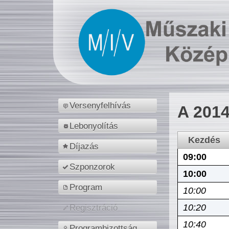
Versenyfelhívás
A 2014
Lebonyolítás
Kezdés
Díjazás
09:00
Szponzorok
10:00
Program
10:00
10:20
Regisztráció
10:40
Programbizottság