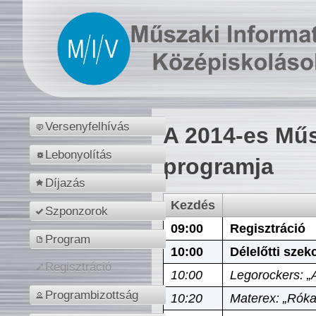
Versenyfelhívás
A 2014-es Műs
Lebonyolítás
programja
Díjazás
Kezdés
Szponzorok
09:00
Regisztráció
Program
10:00
Délelőtti szek
Regisztráció
10:00
Legorockers: „
Programbizottság
10:20
Materex: „Róka