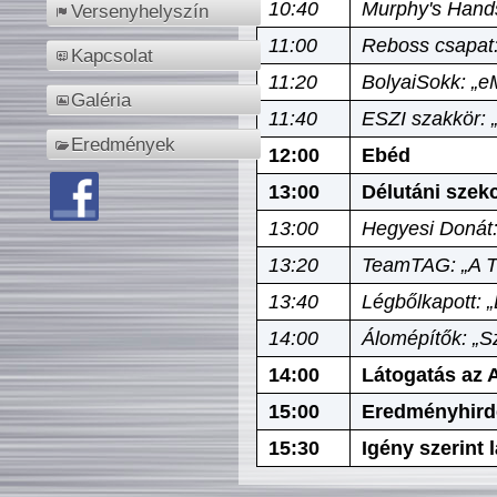
10:40
Murphy's Hands
Versenyhelyszín
11:00
Reboss csapat:
Kapcsolat
11:20
BolyaiSokk: „e
Galéria
11:40
ESZI szakkör: 
Eredmények
12:00
Ebéd
13:00
Délutáni szek
13:00
Hegyesi Donát:
13:20
TeamTAG: „A Tó
13:40
Légbőlkapott: 
14:00
Álomépítők: „Sz
14:00
Látogatás az A
15:00
Eredményhird
15:30
Igény szerint