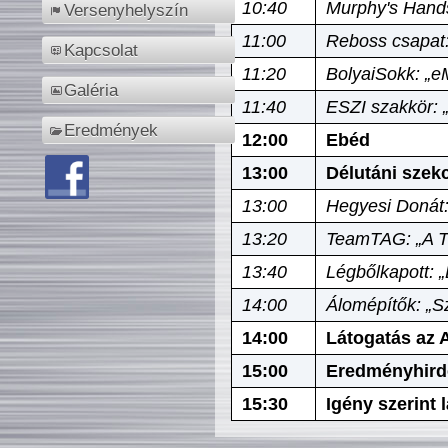
10:40
Murphy's Hands
Versenyhelyszín
11:00
Reboss csapat:
Kapcsolat
11:20
BolyaiSokk: „e
Galéria
11:40
ESZI szakkör: 
Eredmények
12:00
Ebéd
13:00
Délutáni szek
13:00
Hegyesi Donát:
13:20
TeamTAG: „A Tó
13:40
Légbőlkapott: 
14:00
Álomépítők: „Sz
14:00
Látogatás az A
15:00
Eredményhird
15:30
Igény szerint