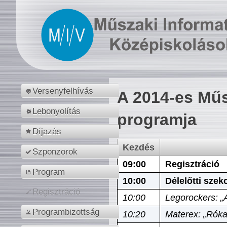
Versenyfelhívás
A 2014-es Műs
Lebonyolítás
programja
Díjazás
Kezdés
Szponzorok
09:00
Regisztráció
Program
10:00
Délelőtti szek
Regisztráció
10:00
Legorockers: „
Programbizottság
10:20
Materex: „Róka