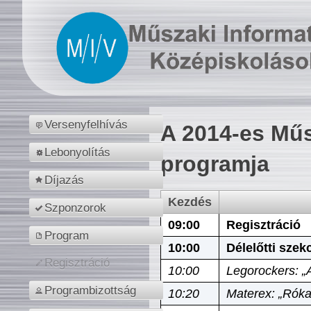
Versenyfelhívás
A 2014-es Műs
Lebonyolítás
programja
Díjazás
Kezdés
Szponzorok
09:00
Regisztráció
Program
10:00
Délelőtti szek
Regisztráció
10:00
Legorockers: „
Programbizottság
10:20
Materex: „Róka