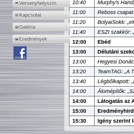
10:40
Murphy's Hands
Versenyhelyszín
11:00
Reboss csapat:
Kapcsolat
11:20
BolyaiSokk: „e
Galéria
11:40
ESZI szakkör: 
Eredmények
12:00
Ebéd
13:00
Délutáni szek
13:00
Hegyesi Donát:
13:20
TeamTAG: „A Tó
13:40
Légbőlkapott: 
14:00
Álomépítők: „Sz
14:00
Látogatás az A
15:00
Eredményhird
15:30
Igény szerint