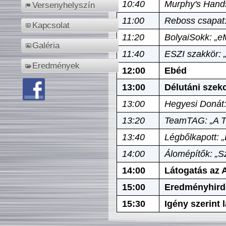
10:40
Murphy's Hands
Versenyhelyszín
11:00
Reboss csapat:
Kapcsolat
11:20
BolyaiSokk: „e
Galéria
11:40
ESZI szakkör: 
Eredmények
12:00
Ebéd
13:00
Délutáni szek
13:00
Hegyesi Donát:
13:20
TeamTAG: „A Tó
13:40
Légbőlkapott: 
14:00
Álomépítők: „Sz
14:00
Látogatás az A
15:00
Eredményhird
15:30
Igény szerint