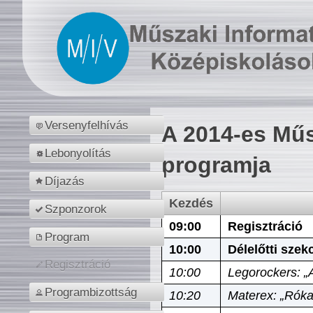
Versenyfelhívás
A 2014-es Műs
Lebonyolítás
programja
Díjazás
Kezdés
Szponzorok
09:00
Regisztráció
Program
10:00
Délelőtti szek
Regisztráció
10:00
Legorockers: „
Programbizottság
10:20
Materex: „Róka