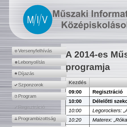
Versenyfelhívás
A 2014-es Műs
Lebonyolítás
programja
Díjazás
Kezdés
Szponzorok
09:00
Regisztráció
Program
10:00
Délelőtti szek
Regisztráció
10:00
Legorockers: „
Programbizottság
10:20
Materex: „Róka