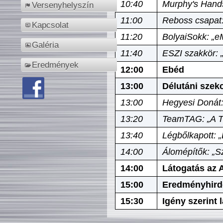
10:40
Murphy's Hands
Versenyhelyszín
11:00
Reboss csapat:
Kapcsolat
11:20
BolyaiSokk: „e
Galéria
11:40
ESZI szakkör: 
Eredmények
12:00
Ebéd
13:00
Délutáni szek
13:00
Hegyesi Donát:
13:20
TeamTAG: „A Tó
13:40
Légbőlkapott: 
14:00
Álomépítők: „Sz
14:00
Látogatás az A
15:00
Eredményhird
15:30
Igény szerint