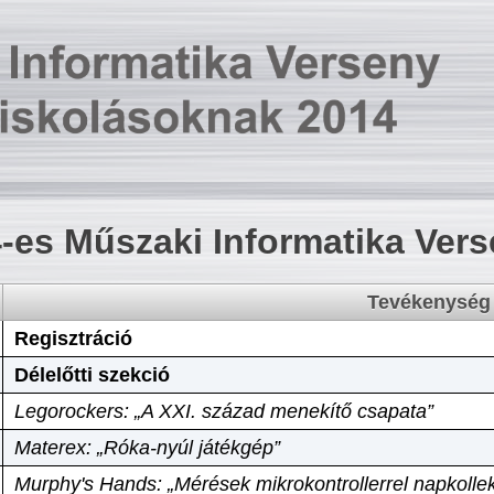
-es Műszaki Informatika Ver
Tevékenység
Regisztráció
Délelőtti szekció
Legorockers: „A XXI. század menekítő csapata”
Materex: „Róka-nyúl játékgép”
Murphy's Hands: „Mérések mikrokontrollerrel napkollek