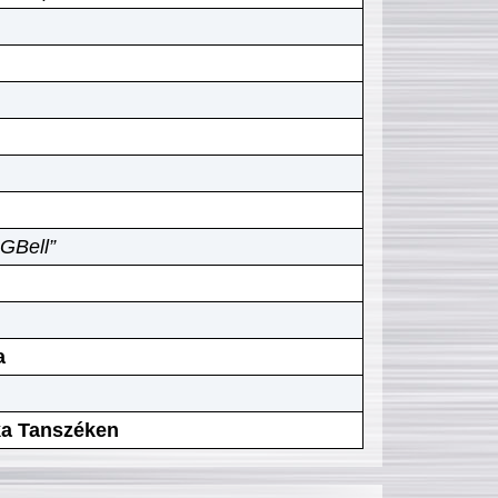
GBell”
a
ika Tanszéken