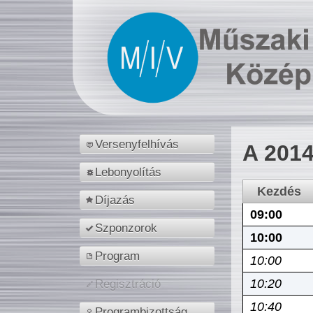
Versenyfelhívás
A 2014
Lebonyolítás
Kezdés
Díjazás
09:00
Szponzorok
10:00
Program
10:00
10:20
Regisztráció
10:40
Programbizottság