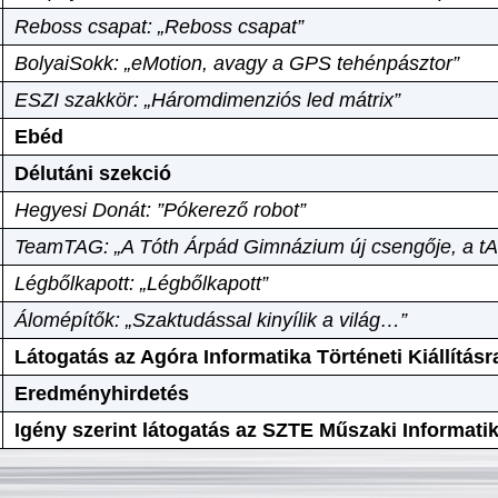
Reboss csapat: „Reboss csapat”
BolyaiSokk: „eMotion, avagy a GPS tehénpásztor”
ESZI szakkör: „Háromdimenziós led mátrix”
Ebéd
Délutáni szekció
Hegyesi Donát: ”Pókerező robot”
TeamTAG: „A Tóth Árpád Gimnázium új csengője, a tA
Légbőlkapott: „Légbőlkapott”
Álomépítők: „Szaktudással kinyílik a világ…”
Látogatás az Agóra Informatika Történeti Kiállításr
Eredményhirdetés
Igény szerint látogatás az SZTE Műszaki Informat