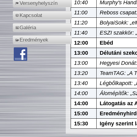
10:40
Murphy's Hands
Versenyhelyszín
11:00
Reboss csapat:
Kapcsolat
11:20
BolyaiSokk: „e
Galéria
11:40
ESZI szakkör: 
Eredmények
12:00
Ebéd
13:00
Délutáni szek
13:00
Hegyesi Donát:
13:20
TeamTAG: „A Tó
13:40
Légbőlkapott: 
14:00
Álomépítők: „Sz
14:00
Látogatás az A
15:00
Eredményhird
15:30
Igény szerint