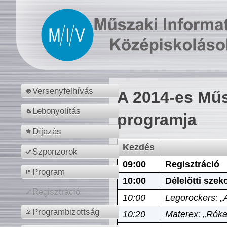
Versenyfelhívás
A 2014-es Műs
Lebonyolítás
programja
Díjazás
Kezdés
Szponzorok
09:00
Regisztráció
Program
10:00
Délelőtti szek
Regisztráció
10:00
Legorockers: „
Programbizottság
10:20
Materex: „Róka