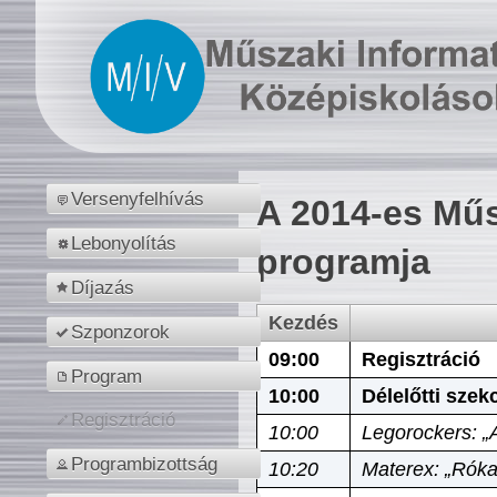
Versenyfelhívás
A 2014-es Műs
Lebonyolítás
programja
Díjazás
Kezdés
Szponzorok
09:00
Regisztráció
Program
10:00
Délelőtti szek
Regisztráció
10:00
Legorockers: „
Programbizottság
10:20
Materex: „Róka