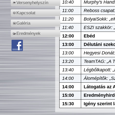
10:40
Murphy's Hands
Versenyhelyszín
11:00
Reboss csapat:
Kapcsolat
11:20
BolyaiSokk: „e
Galéria
11:40
ESZI szakkör: 
Eredmények
12:00
Ebéd
13:00
Délutáni szek
13:00
Hegyesi Donát:
13:20
TeamTAG: „A Tó
13:40
Légbőlkapott: 
14:00
Álomépítők: „Sz
14:00
Látogatás az A
15:00
Eredményhird
15:30
Igény szerint