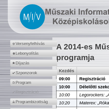
Versenyfelhívás
A 2014-es Műs
Lebonyolítás
programja
Díjazás
Kezdés
Szponzorok
09:00
Regisztráció
Program
10:00
Délelőtti szek
Regisztráció
10:00
Legorockers: „
Programbizottság
10:20
Materex: „Róka