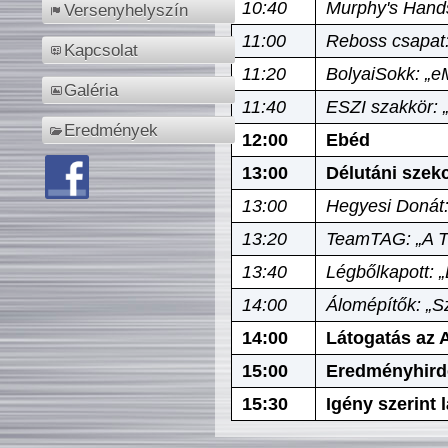
10:40
Murphy's Hands
Versenyhelyszín
11:00
Reboss csapat:
Kapcsolat
11:20
BolyaiSokk: „e
Galéria
11:40
ESZI szakkör: 
Eredmények
12:00
Ebéd
13:00
Délutáni szek
13:00
Hegyesi Donát:
13:20
TeamTAG: „A Tó
13:40
Légbőlkapott: 
14:00
Álomépítők: „Sz
14:00
Látogatás az A
15:00
Eredményhird
15:30
Igény szerint