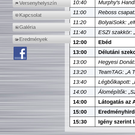
10:40
Murphy's Hands
Versenyhelyszín
11:00
Reboss csapat:
Kapcsolat
11:20
BolyaiSokk: „e
Galéria
11:40
ESZI szakkör: 
Eredmények
12:00
Ebéd
13:00
Délutáni szek
13:00
Hegyesi Donát:
13:20
TeamTAG: „A Tó
13:40
Légbőlkapott: 
14:00
Álomépítők: „Sz
14:00
Látogatás az A
15:00
Eredményhird
15:30
Igény szerint