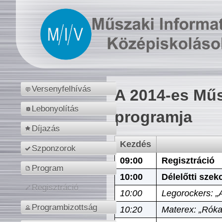
Versenyfelhívás
A 2014-es Műs
Lebonyolítás
programja
Díjazás
Kezdés
Szponzorok
09:00
Regisztráció
Program
10:00
Délelőtti szek
Regisztráció
10:00
Legorockers: „
Programbizottság
10:20
Materex: „Róka