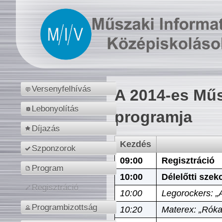
Versenyfelhívás
A 2014-es Műs
Lebonyolítás
programja
Díjazás
Kezdés
Szponzorok
09:00
Regisztráció
Program
10:00
Délelőtti szek
Regisztráció
10:00
Legorockers: „
Programbizottság
10:20
Materex: „Róka