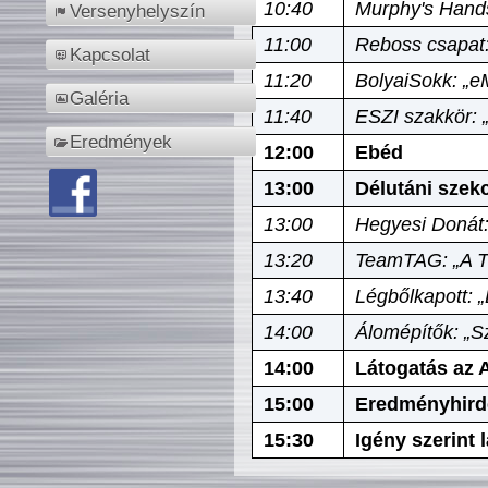
10:40
Murphy's Hands
Versenyhelyszín
11:00
Reboss csapat:
Kapcsolat
11:20
BolyaiSokk: „e
Galéria
11:40
ESZI szakkör: 
Eredmények
12:00
Ebéd
13:00
Délutáni szek
13:00
Hegyesi Donát:
13:20
TeamTAG: „A Tó
13:40
Légbőlkapott: 
14:00
Álomépítők: „Sz
14:00
Látogatás az A
15:00
Eredményhird
15:30
Igény szerint