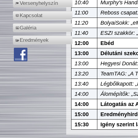
10:40
Murphy's Hands
Versenyhelyszín
11:00
Reboss csapat:
Kapcsolat
11:20
BolyaiSokk: „e
Galéria
11:40
ESZI szakkör: 
Eredmények
12:00
Ebéd
13:00
Délutáni szek
13:00
Hegyesi Donát:
13:20
TeamTAG: „A Tó
13:40
Légbőlkapott: 
14:00
Álomépítők: „Sz
14:00
Látogatás az A
15:00
Eredményhird
15:30
Igény szerint