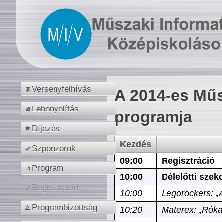
Versenyfelhívás
A 2014-es Műs
Lebonyolítás
programja
Díjazás
Kezdés
Szponzorok
09:00
Regisztráció
Program
10:00
Délelőtti szek
Regisztráció
10:00
Legorockers: „
Programbizottság
10:20
Materex: „Róka