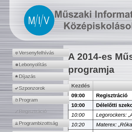
Versenyfelhívás
A 2014-es Műs
Lebonyolítás
programja
Díjazás
Kezdés
Szponzorok
09:00
Regisztráció
Program
10:00
Délelőtti szek
Regisztráció
10:00
Legorockers: „
Programbizottság
10:20
Materex: „Róka