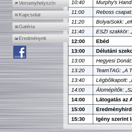
10:40
Murphy's Hands
Versenyhelyszín
11:00
Reboss csapat:
Kapcsolat
11:20
BolyaiSokk: „e
Galéria
11:40
ESZI szakkör: 
Eredmények
12:00
Ebéd
13:00
Délutáni szek
13:00
Hegyesi Donát:
13:20
TeamTAG: „A Tó
13:40
Légbőlkapott: 
14:00
Álomépítők: „Sz
14:00
Látogatás az A
15:00
Eredményhird
15:30
Igény szerint