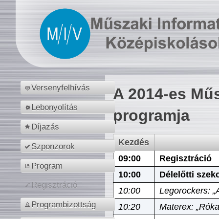
Versenyfelhívás
A 2014-es Műs
Lebonyolítás
programja
Díjazás
Kezdés
Szponzorok
09:00
Regisztráció
Program
10:00
Délelőtti szek
Regisztráció
10:00
Legorockers: „
Programbizottság
10:20
Materex: „Róka