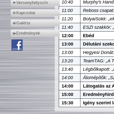
10:40
Murphy's Hands
Versenyhelyszín
11:00
Reboss csapat:
Kapcsolat
11:20
BolyaiSokk: „e
Galéria
11:40
ESZI szakkör: 
Eredmények
12:00
Ebéd
13:00
Délutáni szek
13:00
Hegyesi Donát:
13:20
TeamTAG: „A Tó
13:40
Légbőlkapott: 
14:00
Álomépítők: „Sz
14:00
Látogatás az A
15:00
Eredményhird
15:30
Igény szerint