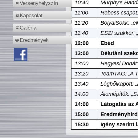
10:40
Murphy's Hands
Versenyhelyszín
11:00
Reboss csapat:
Kapcsolat
11:20
BolyaiSokk: „e
Galéria
11:40
ESZI szakkör: 
Eredmények
12:00
Ebéd
13:00
Délutáni szek
13:00
Hegyesi Donát:
13:20
TeamTAG: „A Tó
13:40
Légbőlkapott: 
14:00
Álomépítők: „Sz
14:00
Látogatás az A
15:00
Eredményhird
15:30
Igény szerint