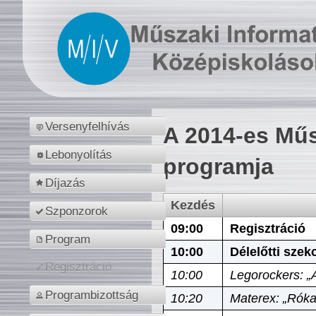
Versenyfelhívás
A 2014-es Műs
Lebonyolítás
programja
Díjazás
Kezdés
Szponzorok
09:00
Regisztráció
Program
10:00
Délelőtti szek
Regisztráció
10:00
Legorockers: „
Programbizottság
10:20
Materex: „Róka