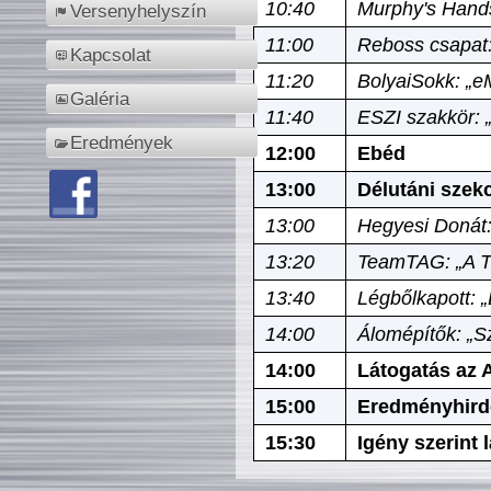
10:40
Murphy's Hands
Versenyhelyszín
11:00
Reboss csapat:
Kapcsolat
11:20
BolyaiSokk: „e
Galéria
11:40
ESZI szakkör: 
Eredmények
12:00
Ebéd
13:00
Délutáni szek
13:00
Hegyesi Donát:
13:20
TeamTAG: „A Tó
13:40
Légbőlkapott: 
14:00
Álomépítők: „Sz
14:00
Látogatás az A
15:00
Eredményhird
15:30
Igény szerint