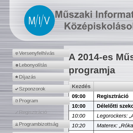
Versenyfelhívás
A 2014-es Műs
Lebonyolítás
programja
Díjazás
Kezdés
Szponzorok
09:00
Regisztráció
Program
10:00
Délelőtti szek
Regisztráció
10:00
Legorockers: „
Programbizottság
10:20
Materex: „Róka