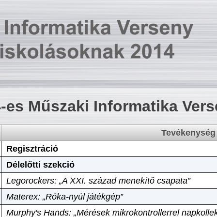
-es Műszaki Informatika Ver
Tevékenység
Regisztráció
Délelőtti szekció
Legorockers: „A XXI. század menekítő csapata”
Materex: „Róka-nyúl játékgép”
Murphy's Hands: „Mérések mikrokontrollerrel napkollek