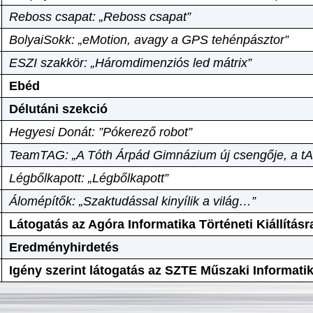
Reboss csapat: „Reboss csapat”
BolyaiSokk: „eMotion, avagy a GPS tehénpásztor”
ESZI szakkör: „Háromdimenziós led mátrix”
Ebéd
Délutáni szekció
Hegyesi Donát: ”Pókerező robot”
TeamTAG: „A Tóth Árpád Gimnázium új csengője, a tA
Légbőlkapott: „Légbőlkapott”
Álomépítők: „Szaktudással kinyílik a világ…”
Látogatás az Agóra Informatika Történeti Kiállításr
Eredményhirdetés
Igény szerint látogatás az SZTE Műszaki Informat