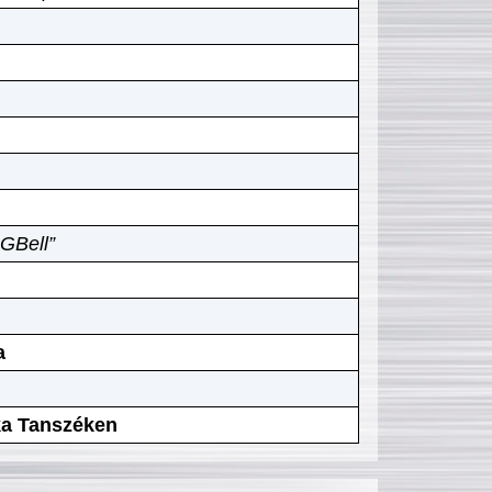
GBell”
a
ika Tanszéken