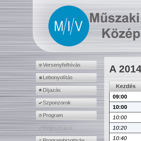
Versenyfelhívás
A 2014
Lebonyolítás
Kezdés
Díjazás
09:00
Szponzorok
10:00
Program
10:00
10:20
Regisztráció
10:40
Programbizottság