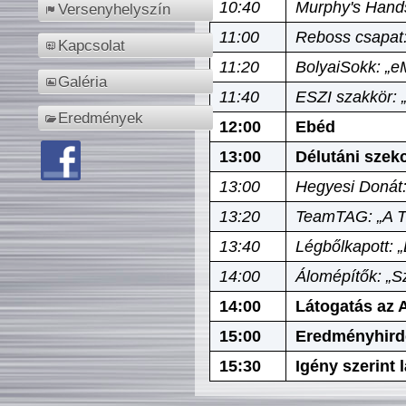
10:40
Murphy's Hands
Versenyhelyszín
11:00
Reboss csapat:
Kapcsolat
11:20
BolyaiSokk: „e
Galéria
11:40
ESZI szakkör: 
Eredmények
12:00
Ebéd
13:00
Délutáni szek
13:00
Hegyesi Donát:
13:20
TeamTAG: „A Tó
13:40
Légbőlkapott: 
14:00
Álomépítők: „Sz
14:00
Látogatás az A
15:00
Eredményhird
15:30
Igény szerint