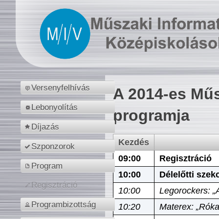
Versenyfelhívás
A 2014-es Műs
Lebonyolítás
programja
Díjazás
Kezdés
Szponzorok
09:00
Regisztráció
Program
10:00
Délelőtti szek
Regisztráció
10:00
Legorockers: „
Programbizottság
10:20
Materex: „Róka