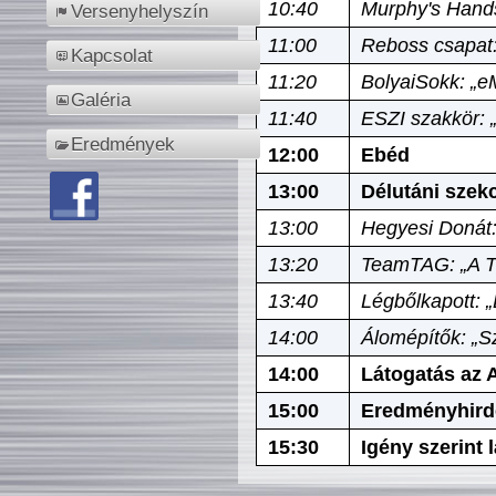
10:40
Murphy's Hands
Versenyhelyszín
11:00
Reboss csapat:
Kapcsolat
11:20
BolyaiSokk: „e
Galéria
11:40
ESZI szakkör: 
Eredmények
12:00
Ebéd
13:00
Délutáni szek
13:00
Hegyesi Donát:
13:20
TeamTAG: „A Tó
13:40
Légbőlkapott: 
14:00
Álomépítők: „Sz
14:00
Látogatás az A
15:00
Eredményhird
15:30
Igény szerint