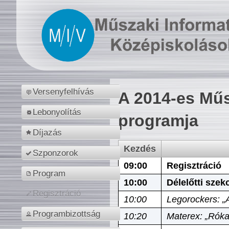
Versenyfelhívás
A 2014-es Műs
Lebonyolítás
programja
Díjazás
Kezdés
Szponzorok
09:00
Regisztráció
Program
10:00
Délelőtti szek
Regisztráció
10:00
Legorockers: „
Programbizottság
10:20
Materex: „Róka