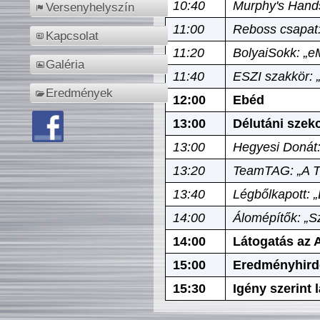
10:40
Murphy's Hands
Versenyhelyszín
11:00
Reboss csapat:
Kapcsolat
11:20
BolyaiSokk: „e
Galéria
11:40
ESZI szakkör: 
Eredmények
12:00
Ebéd
13:00
Délutáni szek
13:00
Hegyesi Donát:
13:20
TeamTAG: „A Tó
13:40
Légbőlkapott: 
14:00
Álomépítők: „Sz
14:00
Látogatás az A
15:00
Eredményhird
15:30
Igény szerint