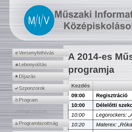
Versenyfelhívás
A 2014-es Műs
Lebonyolítás
programja
Díjazás
Kezdés
Szponzorok
09:00
Regisztráció
Program
10:00
Délelőtti szek
Regisztráció
10:00
Legorockers: „
Programbizottság
10:20
Materex: „Róka