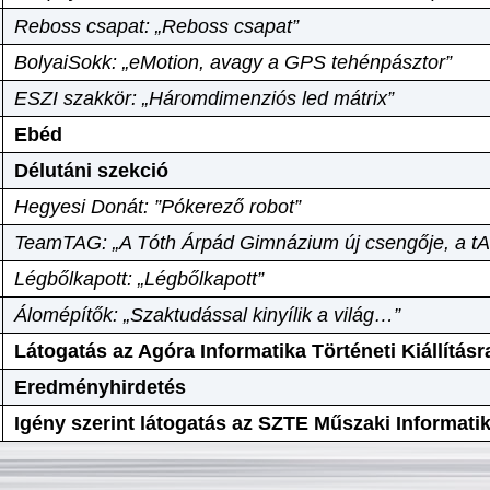
Reboss csapat: „Reboss csapat”
BolyaiSokk: „eMotion, avagy a GPS tehénpásztor”
ESZI szakkör: „Háromdimenziós led mátrix”
Ebéd
Délutáni szekció
Hegyesi Donát: ”Pókerező robot”
TeamTAG: „A Tóth Árpád Gimnázium új csengője, a tA
Légbőlkapott: „Légbőlkapott”
Álomépítők: „Szaktudással kinyílik a világ…”
Látogatás az Agóra Informatika Történeti Kiállításr
Eredményhirdetés
Igény szerint látogatás az SZTE Műszaki Informat