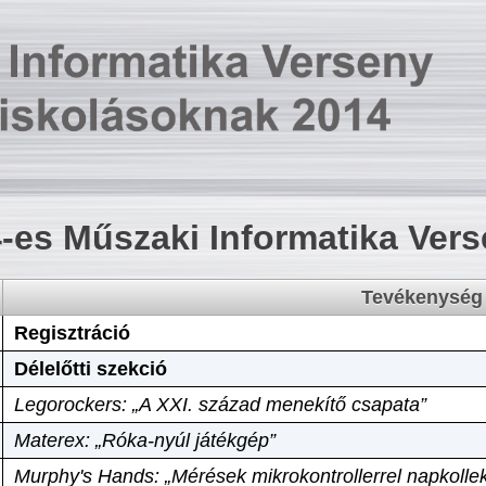
-es Műszaki Informatika Ver
Tevékenység
Regisztráció
Délelőtti szekció
Legorockers: „A XXI. század menekítő csapata”
Materex: „Róka-nyúl játékgép”
Murphy's Hands: „Mérések mikrokontrollerrel napkollek