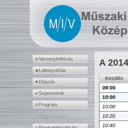
Versenyfelhívás
A 2014
Lebonyolítás
Kezdés
Díjazás
09:00
Szponzorok
10:00
Program
10:00
10:20
Regisztráció
10:40
Programbizottság