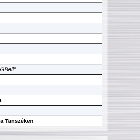
GBell”
a
ika Tanszéken