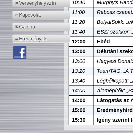
10:40
Murphy's Hands
Versenyhelyszín
11:00
Reboss csapat:
Kapcsolat
11:20
BolyaiSokk: „e
Galéria
11:40
ESZI szakkör: 
Eredmények
12:00
Ebéd
13:00
Délutáni szek
13:00
Hegyesi Donát:
13:20
TeamTAG: „A Tó
13:40
Légbőlkapott: 
14:00
Álomépítők: „Sz
14:00
Látogatás az A
15:00
Eredményhird
15:30
Igény szerint