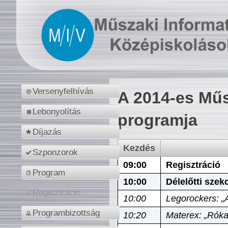
Versenyfelhívás
A 2014-es Műs
Lebonyolítás
programja
Díjazás
Kezdés
Szponzorok
09:00
Regisztráció
Program
10:00
Délelőtti szek
Regisztráció
10:00
Legorockers: „
Programbizottság
10:20
Materex: „Róka