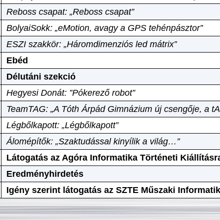
Reboss csapat: „Reboss csapat”
BolyaiSokk: „eMotion, avagy a GPS tehénpásztor”
ESZI szakkör: „Háromdimenziós led mátrix”
Ebéd
Délutáni szekció
Hegyesi Donát: ”Pókerező robot”
TeamTAG: „A Tóth Árpád Gimnázium új csengője, a tA
Légbőlkapott: „Légbőlkapott”
Álomépítők: „Szaktudással kinyílik a világ…”
Látogatás az Agóra Informatika Történeti Kiállításr
Eredményhirdetés
Igény szerint látogatás az SZTE Műszaki Informat