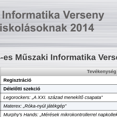
-es Műszaki Informatika Ver
Tevékenység
Regisztráció
Délelőtti szekció
Legorockers: „A XXI. század menekítő csapata”
Materex: „Róka-nyúl játékgép”
Murphy's Hands: „Mérések mikrokontrollerrel napkollek