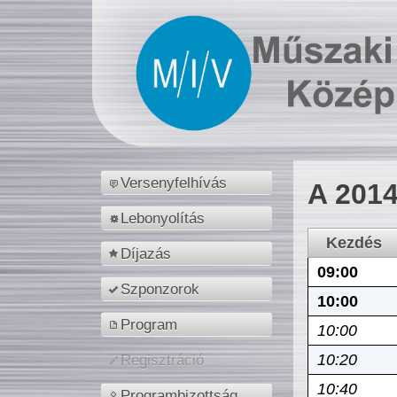
Versenyfelhívás
A 2014
Lebonyolítás
Kezdés
Díjazás
09:00
Szponzorok
10:00
Program
10:00
10:20
Regisztráció
10:40
Programbizottság