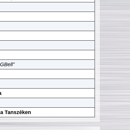
GBell”
a
ika Tanszéken