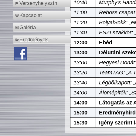
10:40
Murphy's Hands
Versenyhelyszín
11:00
Reboss csapat:
Kapcsolat
11:20
BolyaiSokk: „e
Galéria
11:40
ESZI szakkör: 
Eredmények
12:00
Ebéd
13:00
Délutáni szek
13:00
Hegyesi Donát:
13:20
TeamTAG: „A Tó
13:40
Légbőlkapott: 
14:00
Álomépítők: „Sz
14:00
Látogatás az A
15:00
Eredményhird
15:30
Igény szerint