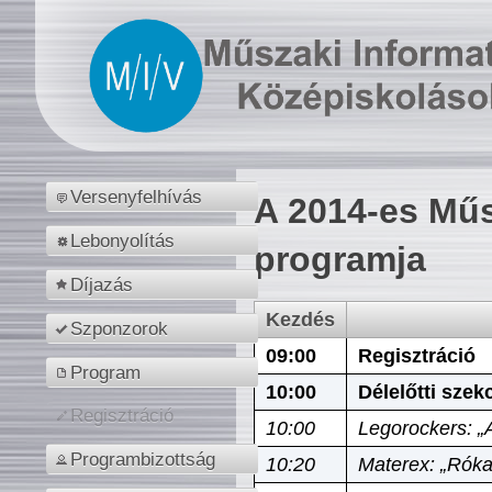
Versenyfelhívás
A 2014-es Műs
Lebonyolítás
programja
Díjazás
Kezdés
Szponzorok
09:00
Regisztráció
Program
10:00
Délelőtti szek
Regisztráció
10:00
Legorockers: „
Programbizottság
10:20
Materex: „Róka