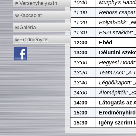
10:40
Murphy's Hands
Versenyhelyszín
11:00
Reboss csapat:
Kapcsolat
11:20
BolyaiSokk: „e
Galéria
11:40
ESZI szakkör: 
Eredmények
12:00
Ebéd
13:00
Délutáni szek
13:00
Hegyesi Donát:
13:20
TeamTAG: „A Tó
13:40
Légbőlkapott: 
14:00
Álomépítők: „Sz
14:00
Látogatás az A
15:00
Eredményhird
15:30
Igény szerint