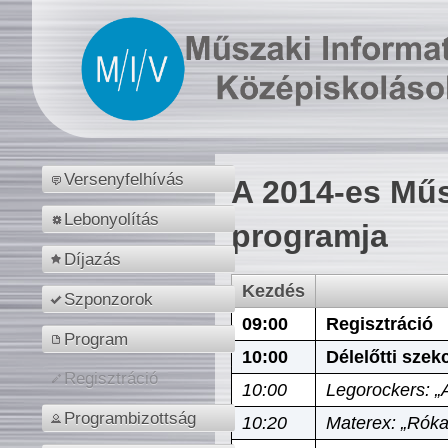
Versenyfelhívás
A 2014-es Műs
Lebonyolítás
programja
Díjazás
Kezdés
Szponzorok
09:00
Regisztráció
Program
10:00
Délelőtti szek
Regisztráció
10:00
Legorockers: „
Programbizottság
10:20
Materex: „Róka