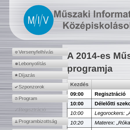
Versenyfelhívás
A 2014-es Műs
Lebonyolítás
programja
Díjazás
Kezdés
Szponzorok
09:00
Regisztráció
Program
10:00
Délelőtti szek
Regisztráció
10:00
Legorockers: „
Programbizottság
10:20
Materex: „Róka