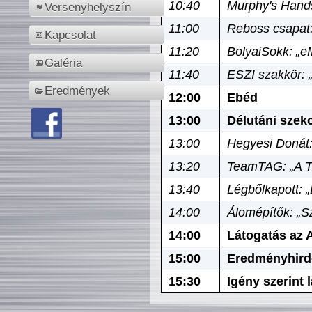
10:40
Murphy's Hands
Versenyhelyszín
11:00
Reboss csapat:
Kapcsolat
11:20
BolyaiSokk: „e
Galéria
11:40
ESZI szakkör: 
Eredmények
12:00
Ebéd
13:00
Délutáni szek
13:00
Hegyesi Donát:
13:20
TeamTAG: „A Tó
13:40
Légbőlkapott: 
14:00
Álomépítők: „Sz
14:00
Látogatás az A
15:00
Eredményhird
15:30
Igény szerint