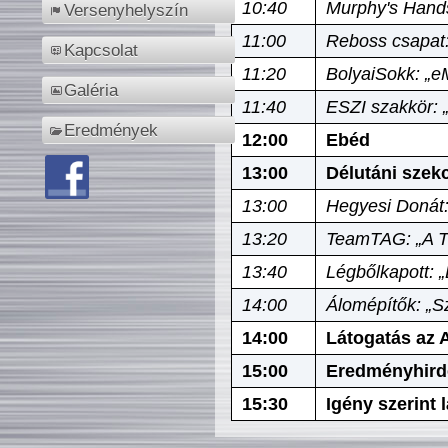
10:40
Murphy's Hands
Versenyhelyszín
11:00
Reboss csapat:
Kapcsolat
11:20
BolyaiSokk: „e
Galéria
11:40
ESZI szakkör: 
Eredmények
12:00
Ebéd
13:00
Délutáni szek
13:00
Hegyesi Donát:
13:20
TeamTAG: „A Tó
13:40
Légbőlkapott: 
14:00
Álomépítők: „Sz
14:00
Látogatás az A
15:00
Eredményhird
15:30
Igény szerint