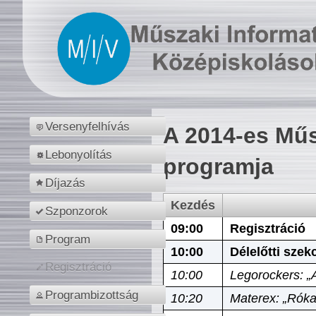
Versenyfelhívás
A 2014-es Műs
Lebonyolítás
programja
Díjazás
Kezdés
Szponzorok
09:00
Regisztráció
Program
10:00
Délelőtti szek
Regisztráció
10:00
Legorockers: „
Programbizottság
10:20
Materex: „Róka