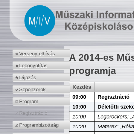
Versenyfelhívás
A 2014-es Műs
Lebonyolítás
programja
Díjazás
Kezdés
Szponzorok
09:00
Regisztráció
Program
10:00
Délelőtti szek
Regisztráció
10:00
Legorockers: „
Programbizottság
10:20
Materex: „Róka