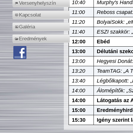
10:40
Murphy's Hands
Versenyhelyszín
11:00
Reboss csapat:
Kapcsolat
11:20
BolyaiSokk: „e
Galéria
11:40
ESZI szakkör: 
Eredmények
12:00
Ebéd
13:00
Délutáni szek
13:00
Hegyesi Donát:
13:20
TeamTAG: „A Tó
13:40
Légbőlkapott: 
14:00
Álomépítők: „Sz
14:00
Látogatás az A
15:00
Eredményhird
15:30
Igény szerint