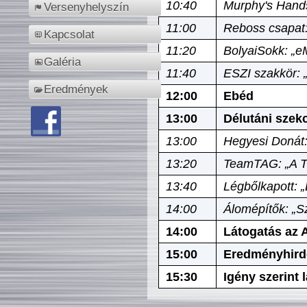
10:40
Murphy's Hands
Versenyhelyszín
11:00
Reboss csapat:
Kapcsolat
11:20
BolyaiSokk: „e
Galéria
11:40
ESZI szakkör: 
Eredmények
12:00
Ebéd
13:00
Délutáni szek
13:00
Hegyesi Donát:
13:20
TeamTAG: „A Tó
13:40
Légbőlkapott: 
14:00
Álomépítők: „Sz
14:00
Látogatás az A
15:00
Eredményhird
15:30
Igény szerint