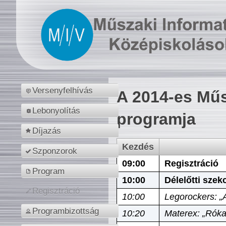
Versenyfelhívás
A 2014-es Műs
Lebonyolítás
programja
Díjazás
Kezdés
Szponzorok
09:00
Regisztráció
Program
10:00
Délelőtti szek
Regisztráció
10:00
Legorockers: „
Programbizottság
10:20
Materex: „Róka