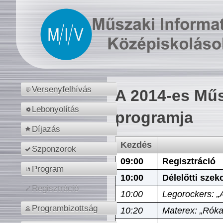
Versenyfelhívás
A 2014-es Műs
Lebonyolítás
programja
Díjazás
Kezdés
Szponzorok
09:00
Regisztráció
Program
10:00
Délelőtti szek
Regisztráció
10:00
Legorockers: „
Programbizottság
10:20
Materex: „Róka