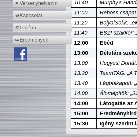
10:40
Murphy's Hands
Versenyhelyszín
11:00
Reboss csapat:
Kapcsolat
11:20
BolyaiSokk: „e
Galéria
11:40
ESZI szakkör: 
Eredmények
12:00
Ebéd
13:00
Délutáni szek
13:00
Hegyesi Donát:
13:20
TeamTAG: „A Tó
13:40
Légbőlkapott: 
14:00
Álomépítők: „Sz
14:00
Látogatás az A
15:00
Eredményhird
15:30
Igény szerint