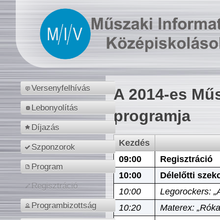
Versenyfelhívás
A 2014-es Műs
Lebonyolítás
programja
Díjazás
Kezdés
Szponzorok
09:00
Regisztráció
Program
10:00
Délelőtti szek
Regisztráció
10:00
Legorockers: „
Programbizottság
10:20
Materex: „Róka