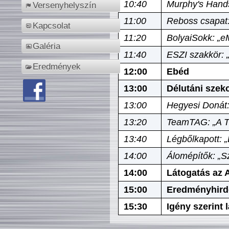
10:40
Murphy's Hands
Versenyhelyszín
11:00
Reboss csapat:
Kapcsolat
11:20
BolyaiSokk: „e
Galéria
11:40
ESZI szakkör: 
Eredmények
12:00
Ebéd
13:00
Délutáni szek
13:00
Hegyesi Donát:
13:20
TeamTAG: „A Tó
13:40
Légbőlkapott: 
14:00
Álomépítők: „Sz
14:00
Látogatás az A
15:00
Eredményhird
15:30
Igény szerint