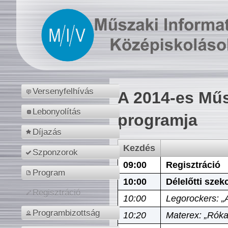
Versenyfelhívás
A 2014-es Műs
Lebonyolítás
programja
Díjazás
Kezdés
Szponzorok
09:00
Regisztráció
Program
10:00
Délelőtti szek
Regisztráció
10:00
Legorockers: „
Programbizottság
10:20
Materex: „Róka