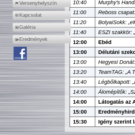
10:40
Murphy's Hands
Versenyhelyszín
11:00
Reboss csapat:
Kapcsolat
11:20
BolyaiSokk: „e
Galéria
11:40
ESZI szakkör: 
Eredmények
12:00
Ebéd
13:00
Délutáni szek
13:00
Hegyesi Donát:
13:20
TeamTAG: „A Tó
13:40
Légbőlkapott: 
14:00
Álomépítők: „Sz
14:00
Látogatás az A
15:00
Eredményhird
15:30
Igény szerint