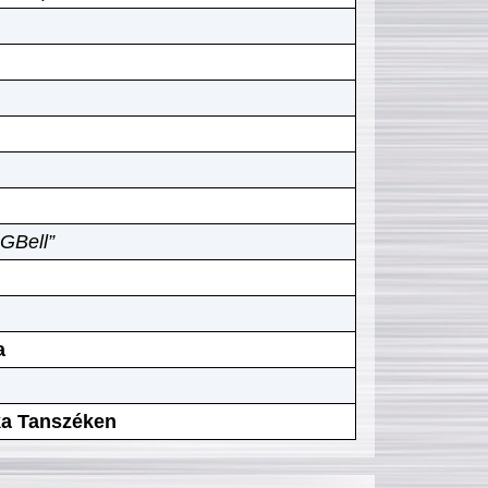
GBell”
a
ika Tanszéken