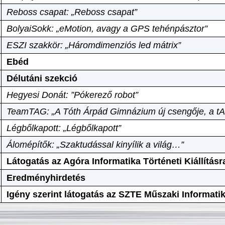
Reboss csapat: „Reboss csapat”
BolyaiSokk: „eMotion, avagy a GPS tehénpásztor”
ESZI szakkör: „Háromdimenziós led mátrix”
Ebéd
Délutáni szekció
Hegyesi Donát: ”Pókerező robot”
TeamTAG: „A Tóth Árpád Gimnázium új csengője, a tA
Légbőlkapott: „Légbőlkapott”
Álomépítők: „Szaktudással kinyílik a világ…”
Látogatás az Agóra Informatika Történeti Kiállításr
Eredményhirdetés
Igény szerint látogatás az SZTE Műszaki Informat