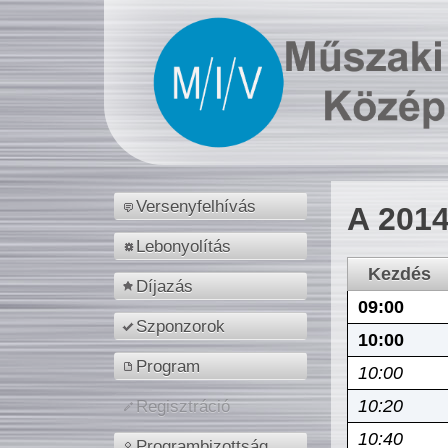
Versenyfelhívás
A 2014
Lebonyolítás
Kezdés
Díjazás
09:00
Szponzorok
10:00
Program
10:00
10:20
Regisztráció
10:40
Programbizottság