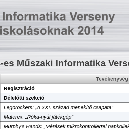
-es Műszaki Informatika Ver
Tevékenység
Regisztráció
Délelőtti szekció
Legorockers: „A XXI. század menekítő csapata”
Materex: „Róka-nyúl játékgép”
Murphy's Hands: „Mérések mikrokontrollerrel napkollek