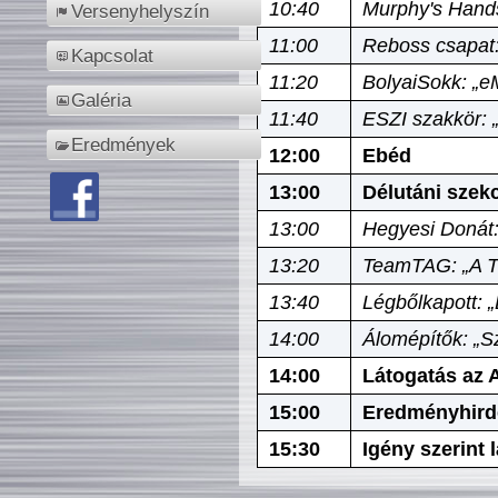
10:40
Murphy's Hands
Versenyhelyszín
11:00
Reboss csapat:
Kapcsolat
11:20
BolyaiSokk: „e
Galéria
11:40
ESZI szakkör: 
Eredmények
12:00
Ebéd
13:00
Délutáni szek
13:00
Hegyesi Donát:
13:20
TeamTAG: „A Tó
13:40
Légbőlkapott: 
14:00
Álomépítők: „Sz
14:00
Látogatás az A
15:00
Eredményhird
15:30
Igény szerint