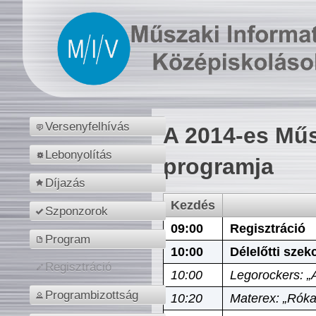
Versenyfelhívás
A 2014-es Műs
Lebonyolítás
programja
Díjazás
Kezdés
Szponzorok
09:00
Regisztráció
Program
10:00
Délelőtti szek
Regisztráció
10:00
Legorockers: „
Programbizottság
10:20
Materex: „Róka