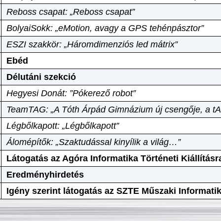
Reboss csapat: „Reboss csapat”
BolyaiSokk: „eMotion, avagy a GPS tehénpásztor”
ESZI szakkör: „Háromdimenziós led mátrix”
Ebéd
Délutáni szekció
Hegyesi Donát: ”Pókerező robot”
TeamTAG: „A Tóth Árpád Gimnázium új csengője, a tA
Légbőlkapott: „Légbőlkapott”
Álomépítők: „Szaktudással kinyílik a világ…”
Látogatás az Agóra Informatika Történeti Kiállításr
Eredményhirdetés
Igény szerint látogatás az SZTE Műszaki Informat