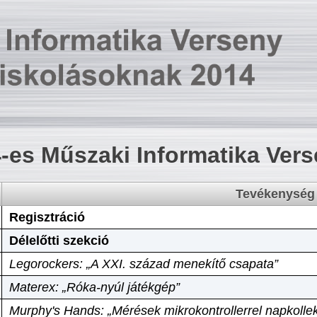
-es Műszaki Informatika Ver
Tevékenység
Regisztráció
Délelőtti szekció
Legorockers: „A XXI. század menekítő csapata”
Materex: „Róka-nyúl játékgép”
Murphy's Hands: „Mérések mikrokontrollerrel napkollek