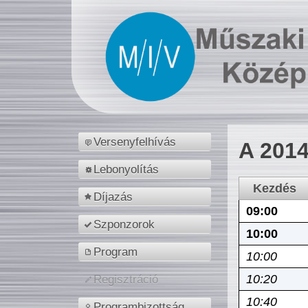
Versenyfelhívás
A 2014
Lebonyolítás
Kezdés
Díjazás
09:00
Szponzorok
10:00
Program
10:00
10:20
Regisztráció
10:40
Programbizottság