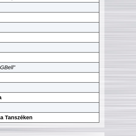
GBell”
a
ika Tanszéken