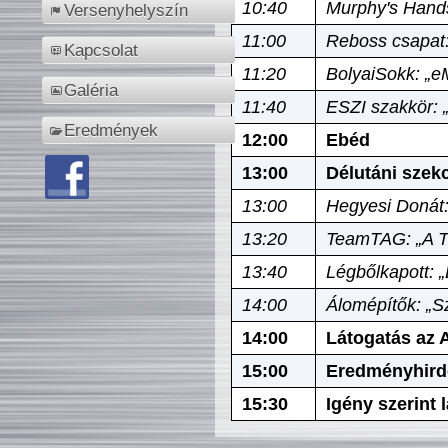
10:40
Murphy's Hands
Versenyhelyszín
11:00
Reboss csapat:
Kapcsolat
11:20
BolyaiSokk: „e
Galéria
11:40
ESZI szakkör: 
Eredmények
12:00
Ebéd
13:00
Délutáni szek
13:00
Hegyesi Donát:
13:20
TeamTAG: „A Tó
13:40
Légbőlkapott: 
14:00
Álomépítők: „Sz
14:00
Látogatás az A
15:00
Eredményhird
15:30
Igény szerint