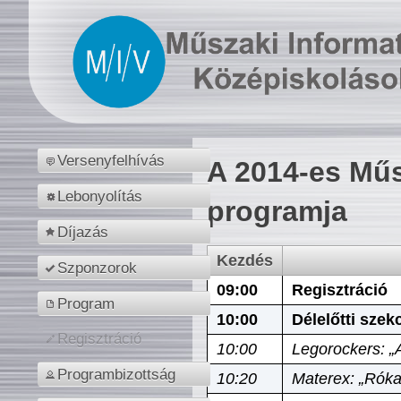
Versenyfelhívás
A 2014-es Műs
Lebonyolítás
programja
Díjazás
Kezdés
Szponzorok
09:00
Regisztráció
Program
10:00
Délelőtti szek
Regisztráció
10:00
Legorockers: „
Programbizottság
10:20
Materex: „Róka